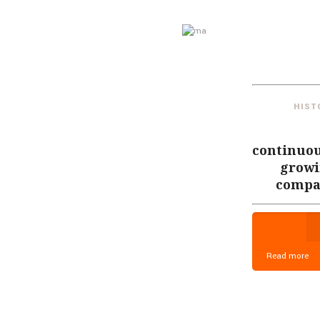
HIST
continuou
grow
compa
Read more