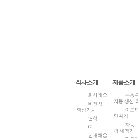
회사소개
제품소개
회사개요
복층
자동 생산 
비전 및
핵심가치
이도
면취기
연혁
자동 
CI
평 세척기
인재채용