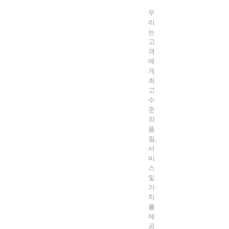
우
리
는
고
객
에
게
최
고
수
준
의
품
질,
서
비
스
및
가
치
를
제
공