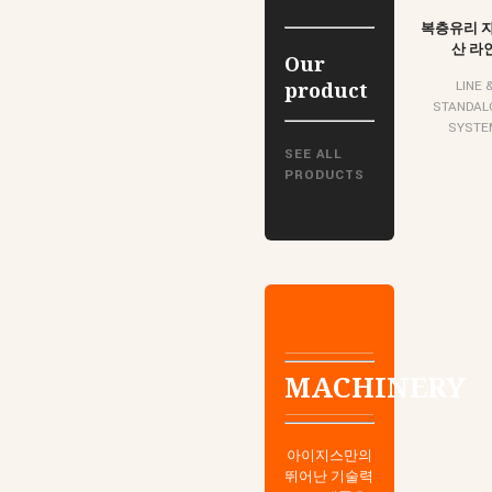
복층유리 
산 라
Our
product
LINE 
STANDAL
SYSTE
SEE ALL
PRODUCTS
MACHINERY
아이지스만의
뛰어난 기술력